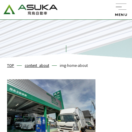
MENU
飛鳥自動車について
サービス紹介
TOP
content_about
img-home-about
レンタカー
キャンピング
カー
中古車販売
バン・トラック
販売
新車リース
エーミング
ウルトラ車検
整備・板金・
塗装
任意保険