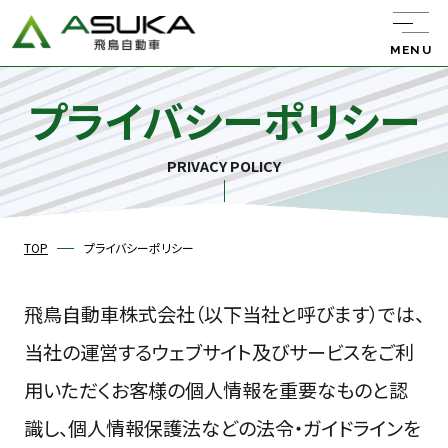
MENU
プライバシーポリシー
飛鳥自動車について
サービス紹介
PRIVACY POLICY
レンタカー
キャンピング
カー
中古車販売
TOP
プライバシーポリシー
飛鳥自動車株式会社（以下当社と呼びます）では、
バン・トラック
販売
新車リース
エーミング
当社の運営するウェブサイト及びサービスをご利
用いただくお客様の個人情報を重要なものと認
ウルトラ車検
整備・板金・
塗装
任意保険
識し、個人情報保護法などの法令・ガイドラインを