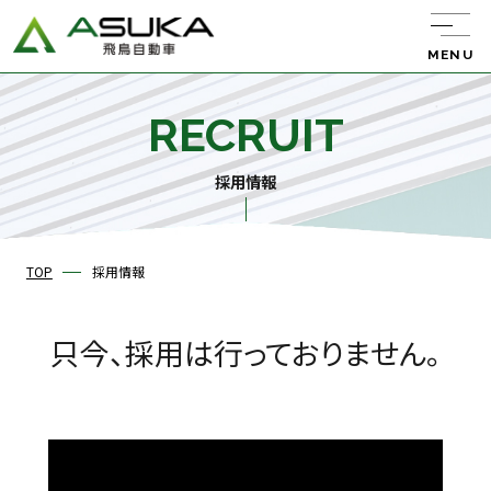
MENU
RECRUIT
飛鳥自動車について
サービス紹介
採用情報
レンタカー
キャンピング
カー
中古車販売
TOP
採用情報
只今、採用は行っておりません。
バン・トラック
販売
新車リース
エーミング
ウルトラ車検
整備・板金・
塗装
任意保険