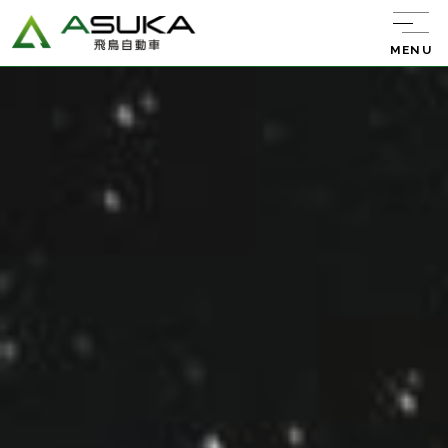
MENU
飛鳥自動車について
サービス紹介
レンタカー
キャンピング
カー
中古車販売
バン・トラック
販売
新車リース
エーミング
ウルトラ車検
整備・板金・
塗装
任意保険