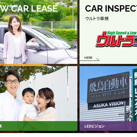
W CAR LEASE
CAR INSPEC
ース
ウルトラ車検
HERE
険
LEDビジョン