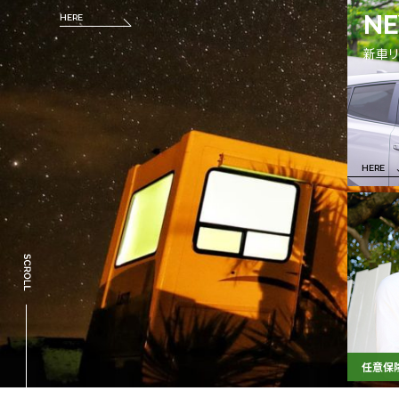
NE
HERE
HERE
HERE
新車リ
HERE
HERE
任意保