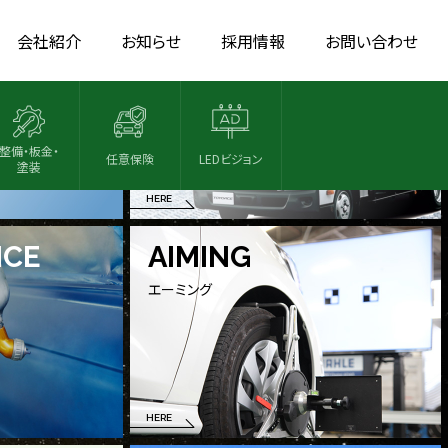
VAN TRUCK
会社紹介
お知らせ
採用情報
お問い合わせ
バン・トラック
整備・板金・
任意保険
LEDビジョン
塗装
HERE
NCE
AIMING
エーミング
HERE