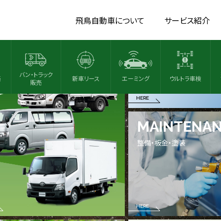
NT A CAR
USED CAR
飛鳥自動車について
サービス紹介
カー
中古車販売
バン・トラック
売
新車リース
エーミング
ウルトラ車検
販売
HERE
MAINTENA
整備・板金・塗装
HERE