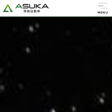
MENU
飛鳥自動車について
サービス紹介
レンタカー
キャンピング
カー
中古車販売
バン・トラック
販売
新車リース
エーミング
ウルトラ車検
整備・板金・
塗装
任意保険