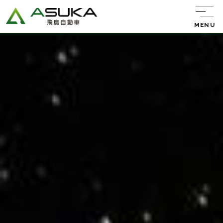
MENU
飛鳥自動車について
サービス紹介
レンタカー
キャンピング
カー
中古車販売
バン・トラック
販売
新車リース
エーミング
ウルトラ車検
整備・板金・
塗装
任意保険