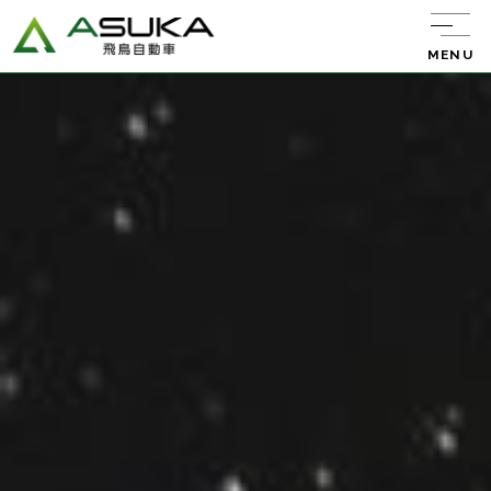
MENU
飛鳥自動車について
サービス紹介
レンタカー
キャンピング
カー
中古車販売
バン・トラック
販売
新車リース
エーミング
ウルトラ車検
整備・板金・
塗装
任意保険