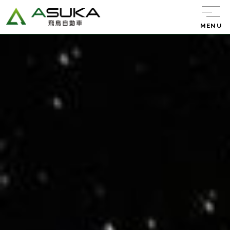
MENU
飛鳥自動車について
サービス紹介
レンタカー
キャンピング
カー
中古車販売
バン・トラック
販売
新車リース
エーミング
ウルトラ車検
整備・板金・
塗装
任意保険