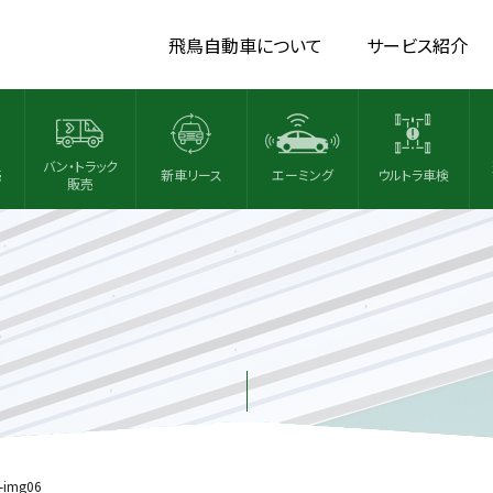
飛鳥自動車について
サービス紹介
バン・トラック
売
新車リース
エーミング
ウルトラ車検
販売
-img06