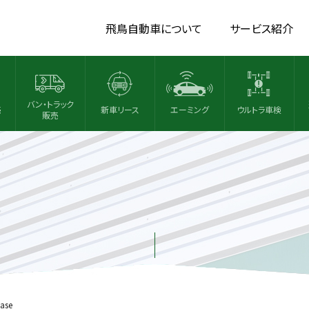
飛鳥自動車について
サービス紹介
バン・トラック
売
新車リース
エーミング
ウルトラ車検
販売
ease