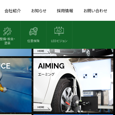
VAN TRUCK
会社紹介
お知らせ
採用情報
お問い合わせ
バン・トラック
整備・板金・
任意保険
LEDビジョン
塗装
HERE
NCE
AIMING
エーミング
HERE