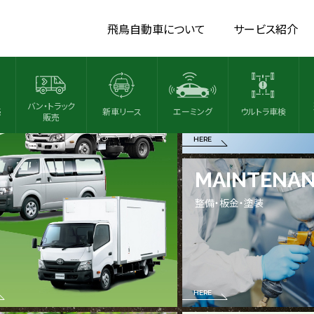
NT A CAR
USED CAR
飛鳥自動車について
サービス紹介
カー
中古車販売
バン・トラック
売
新車リース
エーミング
ウルトラ車検
販売
HERE
MAINTENA
整備・板金・塗装
HERE