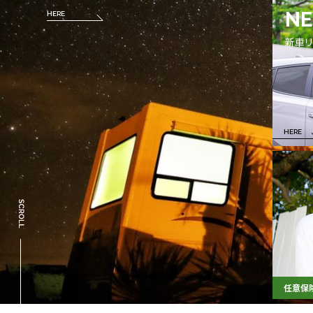
NE
HERE
HERE
HERE
新車リ
HERE
HERE
任意保