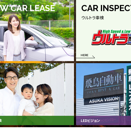
W CAR LEASE
CAR INSPEC
ース
ウルトラ車検
HERE
険
LEDビジョン